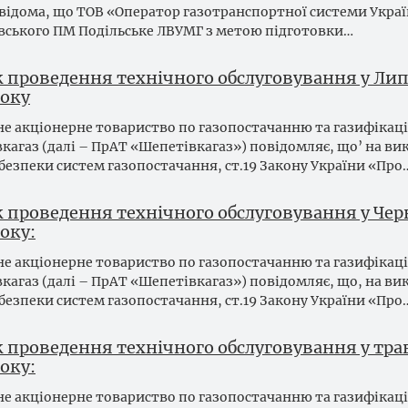
відома, що ТОВ «Оператор газотранспортної системи Укра
вського ПМ Подільське ЛВУМГ з метою підготовки…
к проведення технічного обслуговування у Лип
року
е акціонерне товариство по газопостачанню та газифікаці
кагаз (далі – ПрАТ «Шепетівкагаз») повідомляє, що’ на в
безпеки систем газопостачання, ст.19 Закону України «Про
к проведення технічного обслуговування у Чер
оку:
е акціонерне товариство по газопостачанню та газифікаці
кагаз (далі – ПрАТ «Шепетівкагаз») повідомляє, що, на в
безпеки систем газопостачання, ст.19 Закону України «Про
к проведення технічного обслуговування у тра
оку:
е акціонерне товариство по газопостачанню та газифікаці