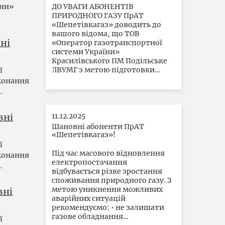
їни»
ДО УВАГИ АБОНЕНТІВ
ПРИРОДНОГО ГАЗУ ПрАТ
«Шепетівкагаз» доводить до
вашого відома, що ТОВ
ні
«Оператор газотранспортної
системи України»
Красилівського ПМ Подільське
ЛВУМГ з метою підготовки…
ї
иконання
…
вні
11.12.2025
Шановні абоненти ПрАТ
«Шепетівкагаз»!
ї
Під час масового відновлення
иконання
електропостачання
…
відбувається різке зростання
споживання природного газу. З
метою уникнення можливих
вні
аварійних ситуацій
рекомендуємо: • не залишати
газове обладнання…
ї