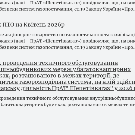
кагаз (далі – ПрАТ «Шепетівкагаз») повідомляє, що, на в
безпеки систем газопостачання, ст.19 Закону України «Про
к ПТО на Квітень 2026р
е акціонерне товариство по газопостачанню та газифікаці
кагаз (далі – ПрАТ «Шепетівкагаз») повідомляє, що, на в
безпеки систем газопостачання, ст.19 Закону України «Про
к проведення технічного обслуговування
ішньобудинкових мереж у багатоквартирних
ах, розташованого в межах території, де
иться газорозподільна система, на якій здійс
арську діяльність ПрАТ"Шепетівкагаз" у 2026 
проведення технічного обслуговування внутрішньобудинк
 багатоквартирних будинках, розташованого в межах терит