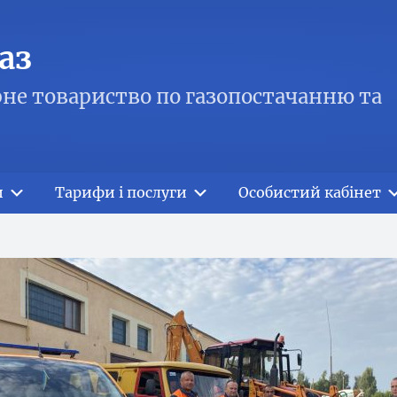
аз
не товариство по газопостачанню та
и
Тарифи і послуги
Особистий кабінет