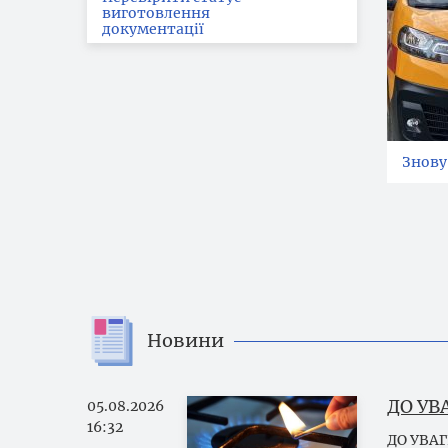
виготовлення
документації
Вітає
Знову
Вітає
Новини
ДО УВ
05.08.2026
16:32
ДО УВАГ