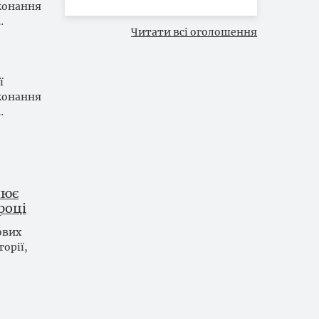
иконання
…
Читати всі оголошення
ї
иконання
…
нює
році
ових
орії,