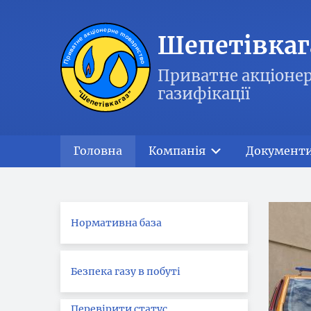
Шепетівкаг
Приватне акціонер
газифікації
Головна
Компанія
Документ
Нормативна база
Безпека газу в побуті
Перевірити статус