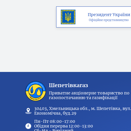
Президент України
Офіційне представництво
Шепетівкагаз
Приватне акціонерне товариство по
газопостачанню та газифікації
30403, Хмельницька обл., м. Шепетівка, вул
Економічна, буд.29
Пн-Пт 08:00-17:00
Обідня перерва 12:00-13:00
Сб-Нд - Вихідний