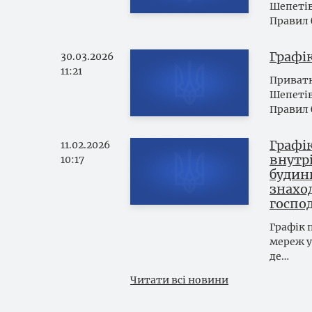
Шепетів
Правил 
Графі
30.03.2026
11:21
Приватн
Шепетів
Правил 
Графі
11.02.2026
внутр
10:17
будинк
знаход
господ
Графік 
мереж у
де…
Читати всі новини