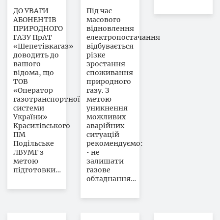
ДО УВАГИ
Під час
АБОНЕНТІВ
масового
ПРИРОДНОГО
відновлення
ГАЗУ ПрАТ
електропостачання
«Шепетівкагаз»
відбувається
доводить до
різке
вашого
зростання
відома, що
споживання
ТОВ
природного
«Оператор
газу. З
газотранспортної
метою
системи
уникнення
України»
можливих
Красилівського
аварійних
ПМ
ситуацій
Подільське
рекомендуємо:
ЛВУМГ з
• не
метою
залишати
підготовки…
газове
обладнання…