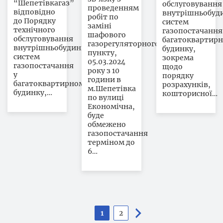
“Шепетівкагаз”
обслуговування
проведенням
відповідно
внутрішньобуд
робіт по
до Порядку
систем
заміні
технічного
газопостачання
шафового
обслуговування
багатоквартирн
газорегуляторного
внутрішньобудинкових
будинку,
пункту,
систем
зокрема
05.03.2024
газопостачання
щодо
року з 10
у
порядку
години в
багатоквартирному
розрахунків,
м.Шепетівка
будинку,…
кошторисної…
по вулиці
Економічна,
буде
обмежено
газопостачання
терміном до
6…
Розбивка
1
2
Поточна
Сторінка
на