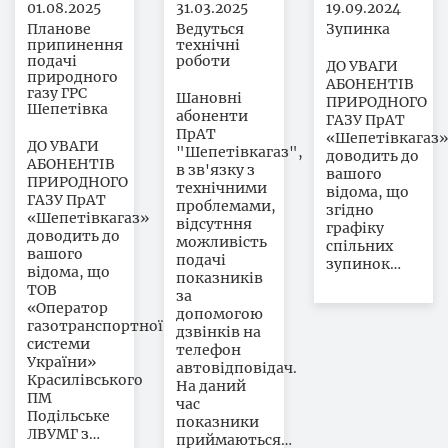
01.08.2025
31.03.2025
19.09.2024
Планове
Ведуться
Зупинка
припинення
технічні
подачі
роботи
ДО УВАГИ
природного
АБОНЕНТІВ
газу ГРС
Шановні
ПРИРОДНОГО
Шепетівка
абоненти
ГАЗУ ПрАТ
ПрАТ
«Шепетівкагаз»
ДО УВАГИ
"Шепетівкагаз",
доводить до
АБОНЕНТІВ
в зв'язку з
вашого
ПРИРОДНОГО
технічними
відома, що
ГАЗУ ПрАТ
проблемами,
згідно
«Шепетівкагаз»
відсутння
графіку
доводить до
можливість
спільних
вашого
подачі
зупинок…
відома, що
показників
ТОВ
за
«Оператор
допомогою
газотранспортної
дзвінків на
системи
телефон
України»
автовідповідач.
Красилівського
На даний
ПМ
час
Подільське
показники
ЛВУМГ з…
приймаються…