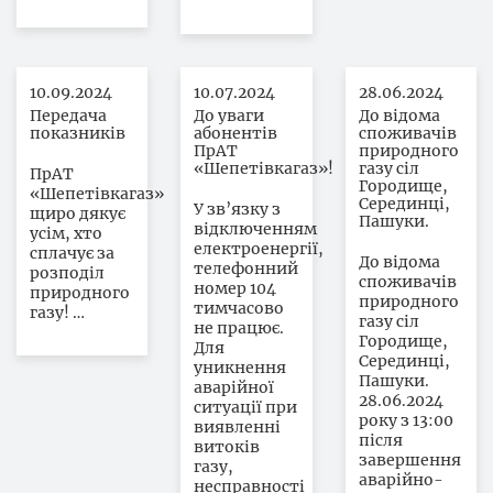
10.09.2024
10.07.2024
28.06.2024
Передача
До уваги
До відома
показників
абонентів
споживачів
ПрАТ
природного
«Шепетівкагаз»!
газу сіл
ПрАТ
Городище,
«Шепетівкагаз»
Серединці,
У зв’язку з
щиро дякує
Пашуки.
відключенням
усім, хто
електроенергії,
сплачує за
До відома
телефонний
розподіл
споживачів
номер 104
природного
природного
тимчасово
газу! …
газу сіл
не працює.
Городище,
Для
Серединці,
уникнення
Пашуки.
аварійної
28.06.2024
ситуації при
року з 13:00
виявленні
після
витоків
завершення
газу,
аварійно-
несправності