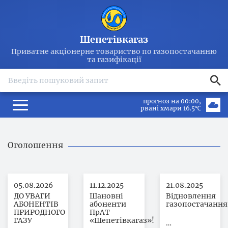
Шепетівкагаз
Приватне акціонерне товариство по газопостачанню
та газифікації
search
прогноз на 00:00
рвані хмари 16.5℃
Оголошення
05.08.2026
11.12.2025
21.08.2025
ДО УВАГИ
Шановні
Відновлення
АБОНЕНТІВ
абоненти
газопостачання
ПРИРОДНОГО
ПрАТ
ГАЗУ
«Шепетівкагаз»!
…