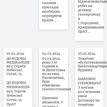
відновлювальн
газових
робіт на
приладів
ділянці
необхідно
газопроводу
перекрити
в
крани…
с.Городище,
працівниками
ПрАТ…
01.04.2024
04.03.2024
05.01.2024
ДО ВІДОМА
05.03.2024
Технічне
МЕШКАНЦІВ
року з 10
обслуговування
вул. Героїв
години в
багатоквартирн
Небесної
м.Шепетівка
будинку
Сотні, 14
по вулиці
Економічна,
ШАНОВНІ
буде
ДО ВІДОМА
СПОЖИВАЧІ!
обмежено
МЕШКАНЦІВ
З питань
газопостачання
вул. Героїв
роз’яснення
Небесної
умов
Шановні
Сотні, 14
Договору на
абоненти. У
ПрАТ
технічне
зв'язку з