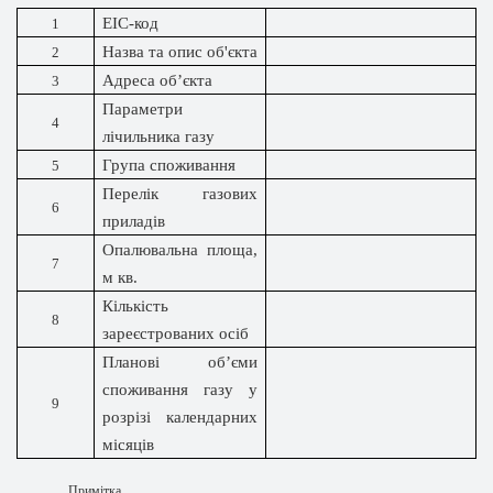
ЕІС-код
1
Назва
та опис об'єкта
2
Адреса об’єкта
3
Параметри
4
лічильника газу
Група споживання
5
Перелік газових
6
приладів
Опалювальна площа,
7
м кв.
Кількість
8
зареєстрованих осіб
Планові об’єми
споживання газу у
9
розрізі календарних
місяців
Примітка.