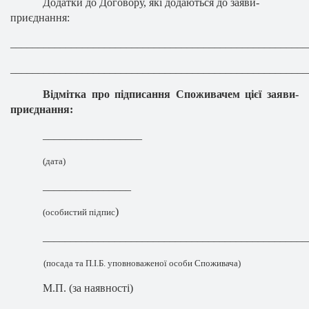
Додатки до Договору, які додаються до заяви-
приєднання:
______________________________________________________
______________________________________________________
Відмітка про підписання Споживачем цієї заяви-
приєднання:
__________________
(дата)
________________
)
(особистий підпис
________________________________________________
(посада та П.І.Б. уповноваженої особи Споживача)
М.П. (за наявності)