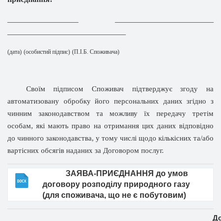
__________________ _________________________
______________________________
(дата)
(особистий підпис)
(П.І.Б. Споживача)
Своїм підписом Споживач підтверджує згоду на
автоматизовану обробку його персональних даних згідно з
чинним законодавством та можлив
у
їх передачу третім
особам, які мають право на отримання цих даних відповідно
до чинного законодавства, у тому числі щодо кількісних та/або
вартісних обсягів наданих за Договором послуг.
ЗАЯВА-ПРИЄДНАННЯ
до умов
договору розподілу природного газу
(для споживача, що не є побутовим)
Д