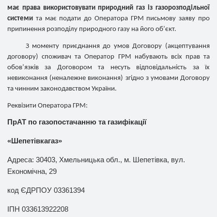
має права використовувати природний газ із газорозподільної
системи
та
має подати до Оператора ГРМ письмову заяву про
припинення розподілу природного газу на його об’єкт.
З моменту приєднання до умов Договору (акцептування
договору) споживач та Оператор ГРМ набувають всіх прав та
обов’язків за Договором та несуть відповідальність за їх
невиконання (неналежне виконання) згідно з умовами Договору
та чинним законодавством України.
Реквізити Оператора ГРМ:
ПрАТ по газопостачанню та газифікації
«Шепетівкагаз»
Адреса: 30403, Хмельницька обл., м. Шепетівка, вул.
Економічна, 29
код ЄДРПОУ 03361394
ІПН 033613922208