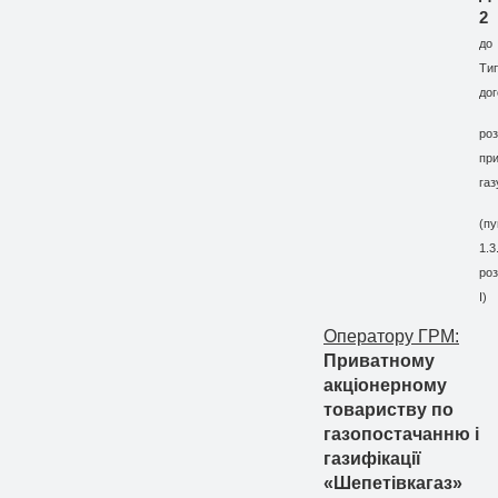
2
до
Ти
до
роз
пр
газ
(пу
1.3
роз
I
)
Оператору ГРМ:
Приватному
акціонерному
товариству по
газопостачанню і
газифікації
«Шепетівкагаз»