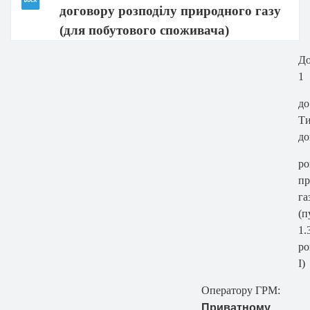
договору розподілу природного газу
(для побутового споживача)
До
1
до
Ти
до
ро
пр
га
(п
1.
ро
І)
Оператору ГРМ:
Приватному