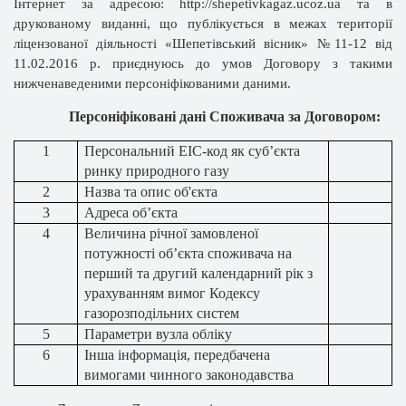
Інтернет за адресою:
http://shepetivkagaz.ucoz.ua та в
друкованому виданні, що публікується в межах території
ліцензованої діяльності «Шепетівський вісник» №11-12 від
11.02.2016 р. приєднуюсь до умов Договору з такими
нижченаведеними персоніфікованими даними.
Персоніфіковані дані Споживача за Договором:
1
Персональний ЕІС-код як суб’єкта
ринку природного газу
2
Назва
та опис об'єкта
3
Адреса об’єкта
4
Величина річної замовленої
потужності об’єкта споживача на
перший та другий календарний рік з
урахуванням вимог Кодексу
газорозподільних систем
5
Параметри вузла обліку
6
Інша інформація, передбачена
вимогами чинного законодавства