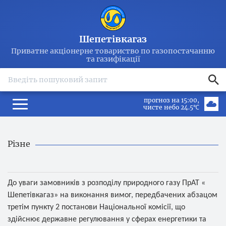
Шепетівкагаз
Приватне акціонерне товариство по газопостачанню
та газифікації
search
прогноз на 15:00
чисте небо 24.5℃
Різне
До уваги замовників з розподілу природного газу ПрАТ «
Шепетівкагаз» на виконання вимог, передбачених абзацом
третім пункту 2 постанови Національної комісії, що
здійснює державне регулювання у сферах енергетики та