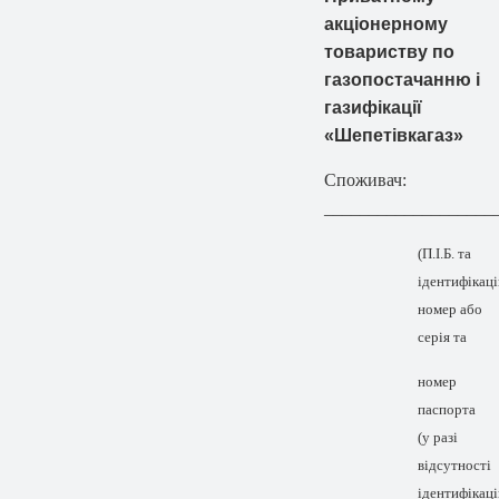
акціонерному
товариству по
газопостачанню і
газифікації
«Шепетівкагаз»
Споживач:
___________________
(П.І.Б. та
ідентифікац
номер або
серія та
номер
паспорта
(у разі
відсутності
ідентифікац