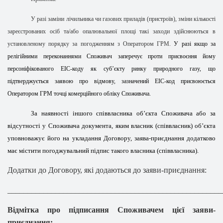
У разі заміни лічильника чи газових приладів (пристроїв), зміни кількості
зареєстрованих осіб та/або опалювальної площі такі заходи здійснюються в
установленому порядку за погодженням з Оператором ГРМ.
У разі якщо за
релігійними переконаннями Споживач заперечує проти присвоєння йому
персоніфікованого ЕІС-коду як суб’єкту ринку природного газу, що
підтверджується заявою про відмову, зазначений ЕІС-код присвоюється
Оператором ГРМ точці комерційного обліку Споживача.
За наявності іншого співвласника об’єкта Споживача або за
відсутності у Споживача документа, яким власник (співвласник) об’єкта
уповноважує його на укладання Договору, заява-приєднання додатково
має містити погоджувальний підпис такого власника (співвласника).
Додатки до Договору, які додаються до заяви-приєднання:
______________________________________________________
Відмітка про підписання Споживачем цієї заяви-
приєднання: