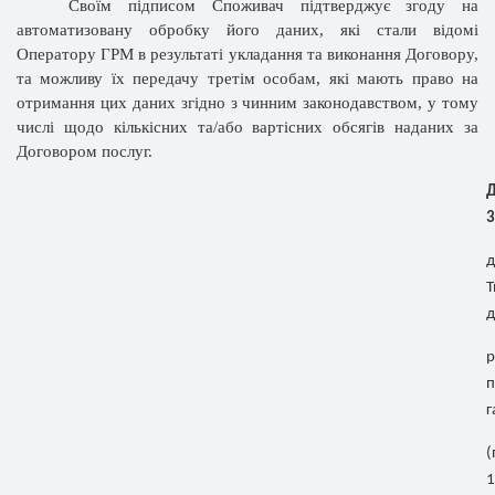
Своїм підписом Споживач підтверджує згоду на
автоматизовану обробку його даних, які стали відомі
Оператору ГРМ в результаті укладання та виконання Договору,
та можливу їх передачу третім особам, які мають право на
отримання цих даних згідно з чинним законодавством, у тому
числі щодо кількісних та/або вартісних обсягів наданих за
Договором послуг.
Д
3
д
Т
д
р
п
г
(
1