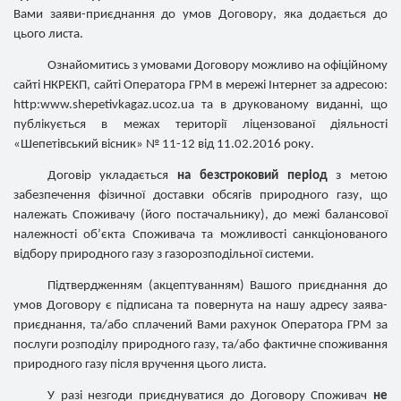
Вами заяви-приєднання до умов Договору, яка додається до
цього листа.
Ознайомитись з умовами Договору можливо на офіційному
сайті НКРЕКП, сайті Оператора ГРМ в мережі Інтернет за адресою:
http:www.shepetivkagaz.ucoz.ua та в друкованому виданні, що
публікується в межах території ліцензованої діяльності
«Шепетівський вісник» № 11-12 від 11.02.2016 року.
Договір укладається
на безстроковий період
з метою
забезпечення фізичної доставки обсягів природного газу, що
належать Споживачу (його постачальнику), до межі балансової
належності об’єкта Споживача та можливості санкціонованого
відбору природного газу з газорозподільної системи.
Підтвердженням (акцептуванням) Вашого приєднання до
умов Договору є підписана та повернута на нашу адресу заява-
приєднання, та/або сплачений Вами рахунок Оператора ГРМ за
послуги розподілу природного газу, та/або фактичне споживання
природного газу після вручення цього листа.
У разі незгоди приєднуватися до Договору Споживач
не