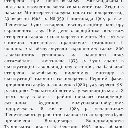
створено при Шепетівському міськводоканалі,
постачав населенню міста скраплений газ. Згідно з
наказом Міністерства комунального господарства від
29 вересня 1964 р. №359 1 листопада 1964 р. в м.
Шепетівка було створено експлуатаційну контору
скрапленого газу. Цей день є офіційним початком
створення газового господарства в місті. На той час
спискова чисельність працюючих становила 11
чоловік, які обслуговували скрапленим газом 800
газобалонних установок за наявності двох
автомобілів. 1 листопада 1973 р. було здано в
експлуатацію газорозподільну станцію, на базі якої
створено міжобласну виробничу контору з
експлуатації газового господарства. Перший факел
природного газу було запалено в 1980 р., а у вересні 1981
р. загорівся "блакитний вогник” у мешканців міста. З
цього часу в місті і районі почалася газифікація
житлових будинків, комунально-побутових
підприємств. 18 квітня 1984 р. начальником
Шепетівського управління газового господарства було
призначено Володимира Володимировича
Турінського, якого 14 березня 1995 року обрано