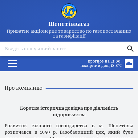
Шепетівкагаз
Приватне акціонерне товариство по газопостачанню
та газифікації
search
прогноз на 21:00
помірний дощ 18.8℃
Про компанію
Коротка
історична довідка про
діяльність
підприємства
Розвиток газового господарства в м. Шепетівка
розпочався в 1959 р. Газобалонний цех, який було