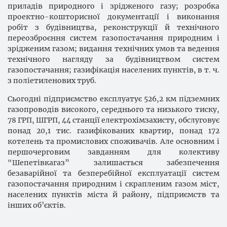
приладів природного і зрідженого газу; розробка
проектно-кошторисної документації і виконання
робіт з будівництва, реконструкції й технічного
переозброєння систем газопостачання природним і
зрідженим газом; видання технічних умов та ведення
технічного нагляду за будівництвом систем
газопостачання; газифікація населених пунктів, в т. ч.
з поліетиленових труб.
Сьогодні підприємство експлуатує 526,2 км підземних
газопроводів високого, середнього та низького тиску,
78 ГРП, ШГРП, 44 станції електрохімзахисту, обслуговує
понад 20,1 тис. газифікованих квартир, понад 172
котелень та промислових споживачів. Але основним і
першочерговим завданням для колективу
"Шепетівкагаз” залишається забезпечення
безаварійної та безперебійної експлуатації систем
газопостачання природним і скрапленим газом міст,
населених пунктів міста й району, підприємств та
інших об’єктів.