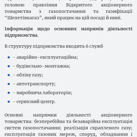
головою правління Відкритого акціонерного
товариства з газопостачання та газифікації
"Шепетівкагаз”, який працює на цій посаді й нині.
Інформація щодо основних напрямів діяльності
підприємства.
В структуру підприємства входить 6 служб
- аварійно-експлуатаційна;
- будівельно-монтажна;
- обліку газу;
- автотранспорту;
- виробнича лабораторія;
- сервісний центр.
Основні напрямки діяльності акціонерного
товариства: безперебійна та безаварійна експлуатація
систем газопостачання; реалізація скрапленого газу;
експлуатація газових мереж, споруд, обладнання і