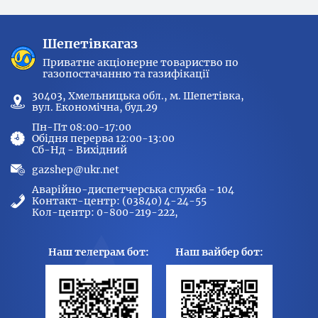
Шепетівкагаз
Приватне акціонерне товариство по
газопостачанню та газифікації
30403, Хмельницька обл., м. Шепетівка,
вул. Економічна, буд.29
Пн-Пт 08:00-17:00
Обідня перерва 12:00-13:00
Сб-Нд - Вихідний
gazshep@ukr.net
Аварійно-диспетчерська служба - 104
Контакт-центр: (03840) 4-24-55
Кол-центр: 0-800-219-222,
Наш телеграм бот:
Наш вайбер бот: