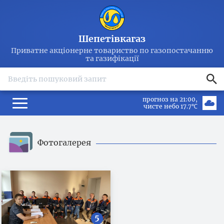
Шепетівкагаз
Приватне акціонерне товариство по газопостачанню
та газифікації
search
прогноз на 21:00
чисте небо 17.7℃
Фотогалерея
5