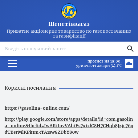
Шепетівкагаз
Приватне акціонерне товариство по газопостачанню
та газифікації
search
прогноз на 18:00
уривчасті хмари 34.1℃
Корисні посилання
https://gasolina-online.com/
http://play.google.com/store/apps/details?id=com.gasolin
a_online&fbclid=IwAR1fovVAh1Fs7x1xlC8H7CHqh8Jzjc76q
dTBsrMlKPk1m3TA1sw8ZDbY80w