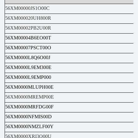
56XM00000JS1O00C
56XM000020UH800R
56XM00002PB2U00R
56XM00004B6EO00T
56XM00007PSCT00O
56XM0000L8Q6O00J
56XM0000L9EM300E
56XM0000L9EMP000
56XM0000MLUPH00E
56XM0000MREMP00E
56XM0000MRFDG00F
56XM0000NFMIS00D
56XM0000NMZLF00Y
56XM0000XRI3Q00U