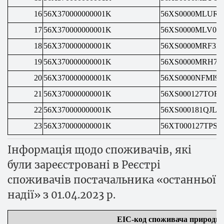
16
56X370000000001K
56XS0000MLURQ
17
56X370000000001K
56XS0000MLV0C
18
56X370000000001K
56XS0000MRF3I0
19
56X370000000001K
56XS0000MRH7U
20
56X370000000001K
56XS0000NFMI90
21
56X370000000001K
56XS000127TOR0
22
56X370000000001K
56XS000181QJL0
23
56X370000000001K
56XT000127TPS0
Інформація щодо споживачів, які
були зареєстровані в Реєстрі
споживачів постачальника «останньої
надії» з 01.04.2023 р.
ЕІС-код споживача природног