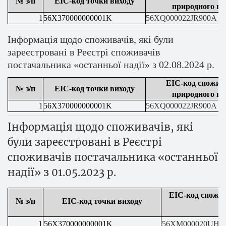
№ з/п
ЕІС-код точки виходу
природного га
1
56X370000000001K
56XQ000022JR900A
Інформація щодо споживачів, які були
зареєстровані в Реєстрі споживачів
постачальника «останньої надії» з 02.08.2024 р.
ЕІС-код спожив
№ з/п
ЕІС-код точки виходу
природного га
1
56X370000000001K
56XQ000022JR900A
Інформація щодо споживачів, які
були зареєстровані в Реєстрі
споживачів постачальника «останньої
надії» з 01.05.2023 р.
ЕІС-код спожи
№ з/п
ЕІС-код точки виходу
г
1
56X370000000001K
56XM000020UH8