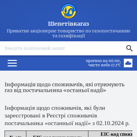
Шепетівкагаз
Приватне акціонерне товариство по газопостачанню
та газифікації
search
прогноз на 00:00
чисте небо 17.1℃
Інформація щодо споживачів, які отримують
газ від постачальника «останьої надії»
Інформація щодо споживачів, які були
зареєстровані в Реєстрі споживачів
постачальника «останньої надії» з 02.10.2024 р.
ЕІС-код спожив