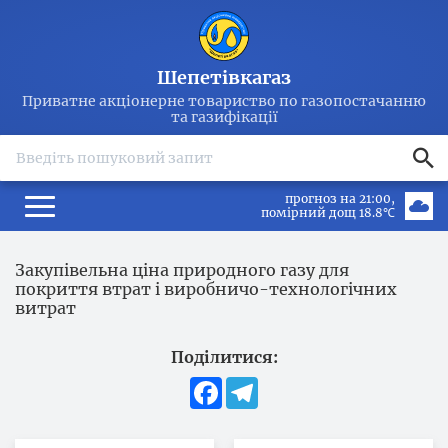
Шепетівкагаз
Приватне акціонерне товариство по газопостачанню
та газифікації
search
прогноз на 21:00
помірний дощ 18.8℃
Закупівельна ціна природного газу для
покриття втрат і виробничо-технологічних
витрат
Поділитися:
Facebook
Telegram